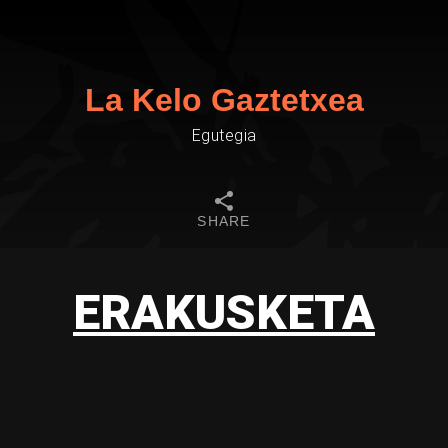
La Kelo Gaztetxea
Egutegia
SHARE
ERAKUSKETA