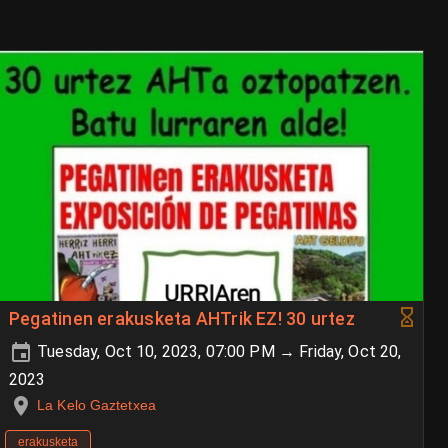
Pegatinen erakusketa AHTrik EZ! 30 urtez
Tuesday, Oct 10, 2023, 07:00 PM → Friday, Oct 20,
2023
La Kelo Gaztetxea
erakusketa