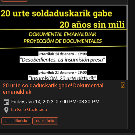
20 urte soldaduskarik gabe! Dokumental
emanaldiak
Friday, Jan 14, 2022, 07:00 PM-08:30 PM
La Kelo Gaztetxea
antimilitarista
erakusketa