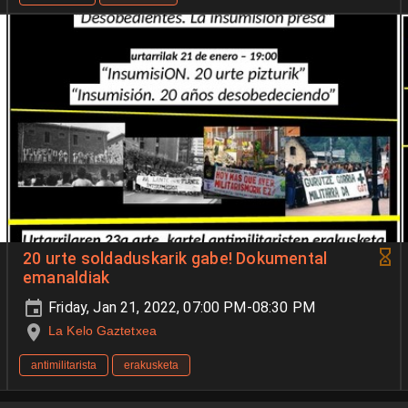
20 urte soldaduskarik gabe! Dokumental
emanaldiak
Friday, Jan 21, 2022, 07:00 PM-08:30 PM
La Kelo Gaztetxea
antimilitarista
erakusketa