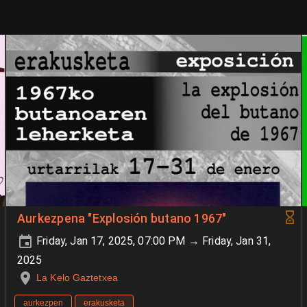
Aurkezpena "Explosión butano 1967"
Friday, Jan 17, 2025, 07:00 PM → Friday, Jan 31,
2025
La Kelo Gaztetxea
aurkezpen
erakusketa