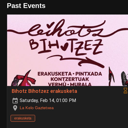
Past Events
Bihotz Bihotzez erakusketa
Saturday, Feb 14, 01:00 PM
La Kelo Gaztetxea
erakusketa