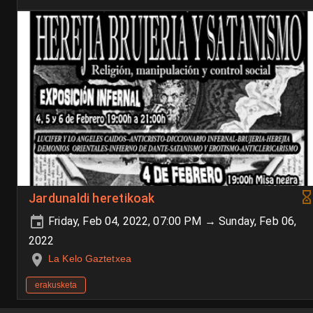
Jardunaldi heretikoak
Friday, Feb 04, 2022, 07:00 PM → Sunday, Feb 06,
2022
La Kelo Gaztetxea
erakusketa