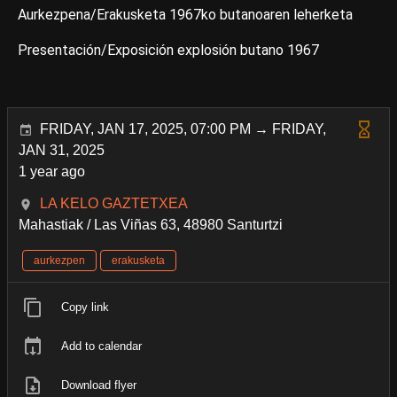
Aurkezpena/Erakusketa 1967ko butanoaren leherketa
Presentación/Exposición explosión butano 1967
FRIDAY, JAN 17, 2025, 07:00 PM → FRIDAY,
JAN 31, 2025
1 year ago
LA KELO GAZTETXEA
Mahastiak / Las Viñas 63, 48980 Santurtzi
aurkezpen
erakusketa
Copy link
Add to calendar
Download flyer