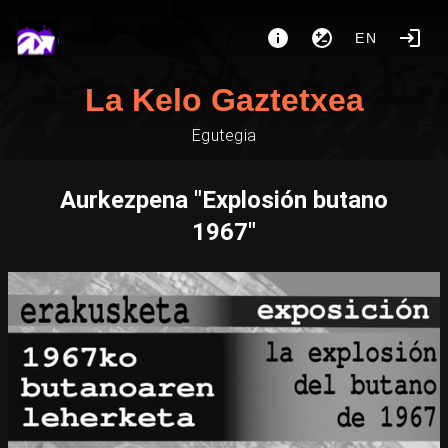
EN
La Kelo Gaztetxea
Egutegia
Aurkezpena "Explosión butano
1967"