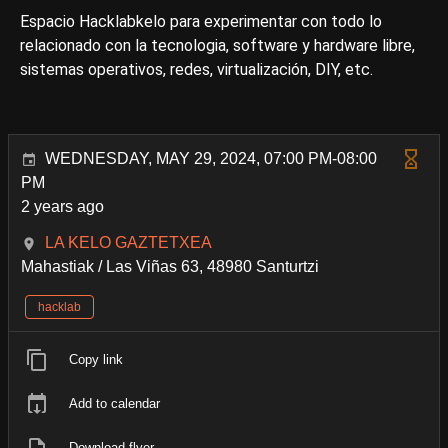
Espacio Hacklabkelo para experimentar con todo lo
relacionado con la tecnologia, software y hardware libre,
sistemas operativos, redes, virtualización, DIY, etc.
WEDNESDAY, MAY 29, 2024, 07:00 PM-08:00
PM
2 years ago
LA KELO GAZTETXEA
Mahastiak / Las Viñas 63, 48980 Santurtzi
hacklab
Copy link
Add to calendar
Download flyer