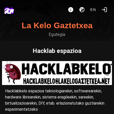
EN
La Kelo Gaztetxea
Egutegia
Hacklab espazioa
Hacklabkelo espazioa teknologiarekin, softwarearekin,
hardware librearekin, sistema eragileekin, sareekin,
birtualizazioarekin, DIY, etab. erlazionatutako guztiarekin
esperimentatzeko