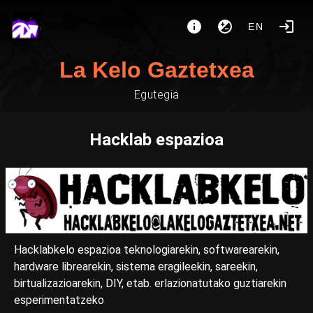
EN
La Kelo Gaztetxea
Egutegia
Hacklab espazioa
Hacklabkelo espazioa teknologiarekin, softwarearekin,
hardware librearekin, sistema eragileekin, sareekin,
birtualizazioarekin, DIY, etab. erlazionatutako guztiarekin
esperimentatzeko