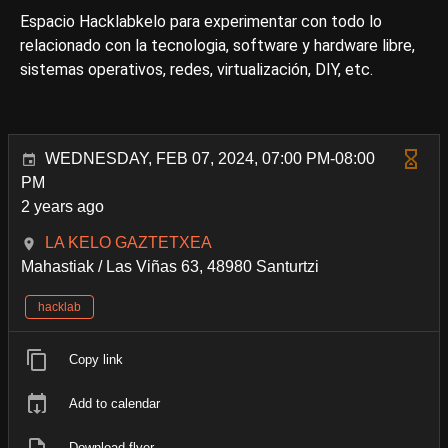
Espacio Hacklabkelo para experimentar con todo lo
relacionado con la tecnologia, software y hardware libre,
sistemas operativos, redes, virtualización, DIY, etc.
WEDNESDAY, FEB 07, 2024, 07:00 PM-08:00
PM
2 years ago
LA KELO GAZTETXEA
Mahastiak / Las Viñas 63, 48980 Santurtzi
hacklab
Copy link
Add to calendar
Download flyer